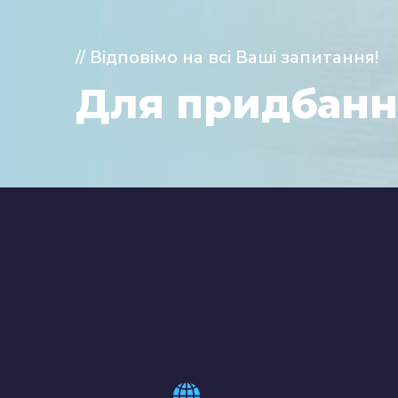
// Відповімо на всі Ваші запитання!
Для придбанн