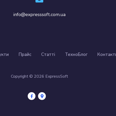
info@expresssoft.com.ua
укти
Прайс
Cтатті
ТехноБлог
Контакт
Copyright © 2026 ExpressSoft