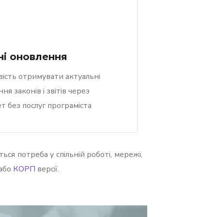
ні оновлення
ість отримувати актуальні
ня законів і звітів через
т без послуг програміста
ься потреба у спільній роботі, мережі,
або
КОРП
версії.