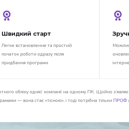
Швидкий старт
Зруч
Легке встановлення та простий
Можлив
початок роботи одразу після
оновлен
придбання програми
інтерне
ного обліку однієї компанії на одному ПК. Щойно з’являєт
амами — вона стає «тісною», і тоді потрібна тільки
ПРОФ