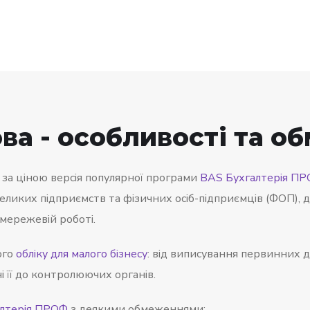
ова - особливості та 
 за ціною версія популярної програми
BAS Бухгалтерія П
еликих підприємств та фізичних осіб-підприємців (ФОП), де
мережевій роботі.
ого
обліку для малого бізнесу
: від виписування первинних д
і її до контролюючих органів.
лтерія ПРОФ
з деякими обмеженнями: